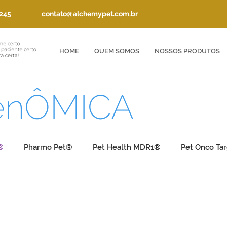
245
contato@alchemypet.com.br
HOME
QUEM SOMOS
NOSSOS PRODUTOS
enÔMICA
®
Pharmo Pet®
Pet Health MDR1®
Pet Onco Ta
 Pet®