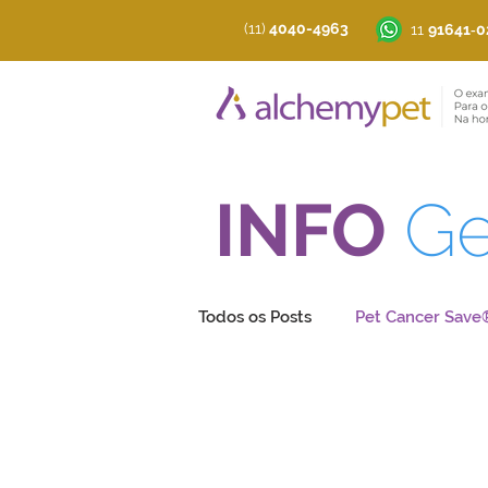
(11)
4040-4963
‪11
91641‑0
INFO
G
Todos os Posts
Pet Cancer Save
Longevidade Pet®
Cardio