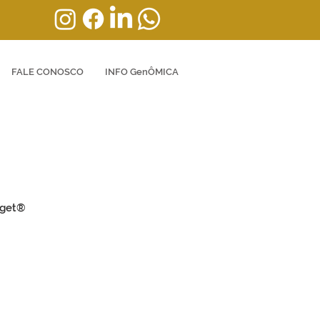
FALE CONOSCO
INFO GenÔMICA
rget®