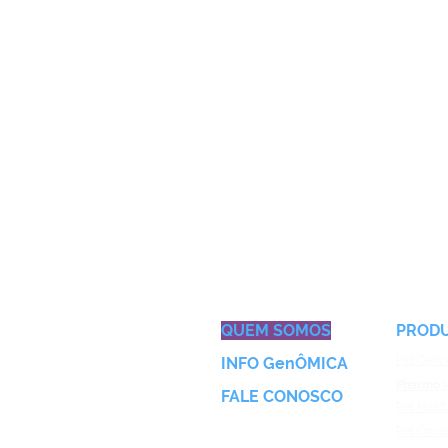
QUEM SOMOS
PROD
Pet Canc
INFO Ge
nÔMICA
Pharmo
FALE CONOS
CO
Pet Heal
Pet Onco