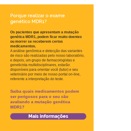
Porque realizar o exame
genético MDR1?
Os pacientes que apresentam a mutação
genética MDR1, podem ficar muito doentes
ou morrer se receberem certos
medicamentos.
A análise genômica e detecção das variantes
de risco são realizadas pelo nosso laboratório,
e depois, um grupo de farmacologistas e
geneticista multidisciplinares, estarão
disponíveis para orientar você (tutor) e seu
veterinário por meio de nosso portal on-line,
referente a interpretação do teste.
Saiba quais medicamentos podem
ser perigosos para o seu cão
avaliando a mutação genética
MDR1?
Mais informações