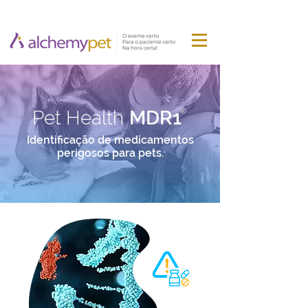
®
Pet Health
MDR1
Identificação de medicamentos
perigosos para pets.