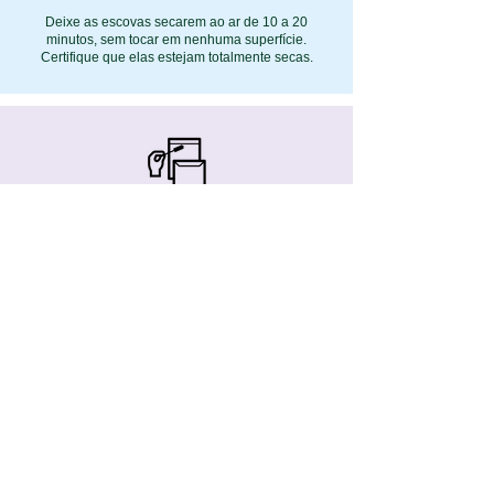
Deixe as escovas secarem ao ar de 10 a 20
minutos, sem tocar em nenhuma superfície.
Certifique que elas estejam totalmente secas.
8º - Guardar
Insira a escova na embalagem.
9º - Devoluções
Certifique-se de usar e devolver todas as escovas
fornecidas pelo laboratório.