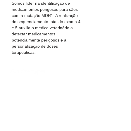
Somos líder na identificação de
medicamentos perigosos para cães
com a mutação MDR1. A realização
do sequenciamento total do exoma 4
e 5 auxilia o médico veterinário a
detectar medicamentos
potencialmente perigosos e a
personalização de doses
terapêuticas.
CNPJ:
34.276.623
/0001-03 | © 2023 Alchemypet -
Todos os Direitos Reservados
Política de Privacidade e Propaganda
|
Política de
Autoridade
UNIDADE LAB VITRINE (Núcleo Técnico Operacional
- NTO) - Rua Barão do Bananal, 958 - Pompéia - São
Paulo, SP – Brasil - CEP:
05024 - 000
PRODUTOS