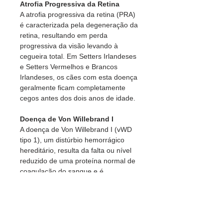
Atrofia Progressiva da Retina
A atrofia progressiva da retina (PRA)
é caracterizada pela degeneração da
retina, resultando em perda
progressiva da visão levando à
cegueira total. Em Setters Irlandeses
e Setters Vermelhos e Brancos
Irlandeses, os cães com esta doença
geralmente ficam completamente
cegos antes dos dois anos de idade.
Doença de Von Willebrand I
A doença de Von Willebrand I (vWD
tipo 1), um distúrbio hemorrágico
hereditário, resulta da falta ou nível
reduzido de uma proteína normal de
coagulação do sangue e é
caracterizada por hemorragia
espontânea e sangramento
prolongado após trauma físico.